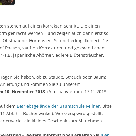
zen stehen auf einen korrekten Schnitt. Die einen
Form gebracht werden – und zeigen auch dann erst so
en, Obstbäume, Hortensien, Schmetterlingsflieder). Die
“ Phasen, sanften Korrekturen und gelegentlichem
r (z.B. japanische Ahörner, edlere Blütensträucher,
Fragen Sie haben, ob zu Staude, Strauch oder Baum:
e Anleitung und kommen Sie zu unserem
en 10. November 2018
. (Alternativtermin: 17.11.2018)
 auf dem
Betriebsgelände der Baumschule Fellner
. Bitte
11-Abfahrt Buchenwinkel). Werkzeug wird gestellt.
hmer erwartet ein kleines Geschenk zum Mitnehmen…
Geretsried – weitere Informationen erhalten Sie
hier
.