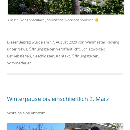
Lassen Sie es ordentlich „hortensien“ über den Sommer.
Dieser Beitrag wurde am
17. August 2020
von
Webmaster Tsching
unter
News
,
Öffnungszeiten
veröffentlicht. Schlagwörter:
Betriebsferien
,
Geschlossen
,
Kontakt
,
Öffnungszeiten
,
Sommerferien
.
Winterpause bis einschließlich 2. März
Schreibe eine Antwort